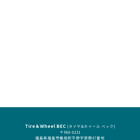
予約･お申込み
Tire＆Wheel BEC
(タイヤ&ホイール ベック)
〒960-0231
福島県福島市飯坂町平野字原際47番地