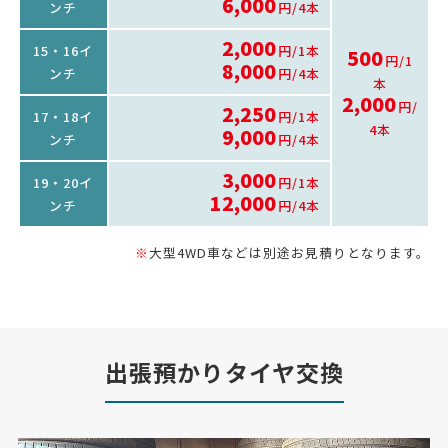
6,000
ンチ
円/4本
2,000
15・16イ
円/1本
500
円/1
8,000
ンチ
円/4本
本
2,000
円/
2,250
17・18イ
円/1本
4本
9,000
ンチ
円/4本
3,000
19・20イ
円/1本
12,000
ンチ
円/4本
※
大型4WD車などは別途お見積りとなります。
出張預かりタイヤ交換