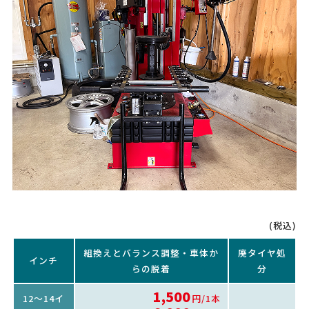
(税込)
組換えとバランス調整・車体か
廃タイヤ処
インチ
らの脱着
分
1,500
12～14イ
円/1本